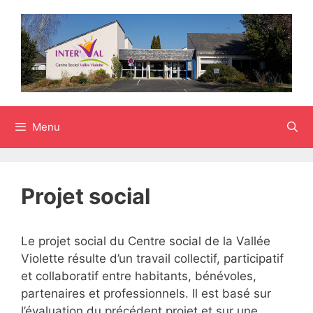
Aller
au
contenu
Menu
Projet social
Le projet social du Centre social de la Vallée
Violette résulte d’un travail collectif, participatif
et collaboratif entre habitants, bénévoles,
partenaires et professionnels. Il est basé sur
l’évaluation du précédent projet et sur une