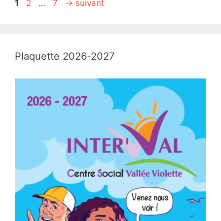
Page
Page
Page
1
2
…
7
→
suivant
Plaquette 2026-2027