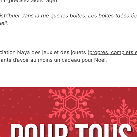
nt (précisez alors l’âge).
istribuer dans la rue que les boîtes. Les boites (décoré
eil.
ociation Naya des jeux et des jouets (
propres, complets 
nfants d’avoir au moins un cadeau pour Noël.