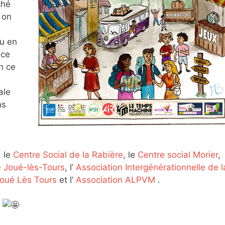
ché
 on
ou en
 ce
n ce
ale
ns
, le
Centre Social de la Rabière
, le
Centre social Morier
,
e Joué-lès-Tours
, l’
Association Intergénérationnelle de l
Joué Lès Tours
et l’
Association ALPVM
.
x