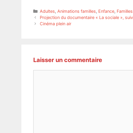
Catégories
Adultes
,
Animations familles
,
Enfance
,
Familles
Projection du documentaire « La sociale », suiv
Cinéma plein air
Laisser un commentaire
Commentaire