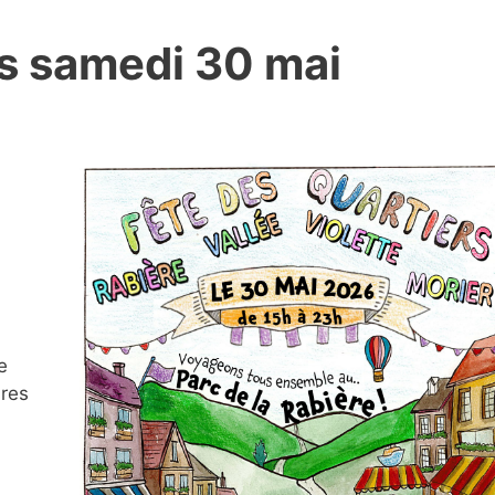
rs samedi 30 mai
e
ures